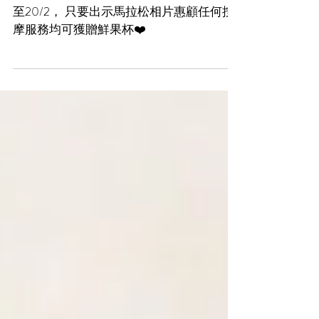
心意
為跑手們準備嘅小小心意💕 . . . P.s: 由今日
至20/2， 只要出示馬拉松相片惠顧任何按
摩服務均可獲贈鮮果杯❤️