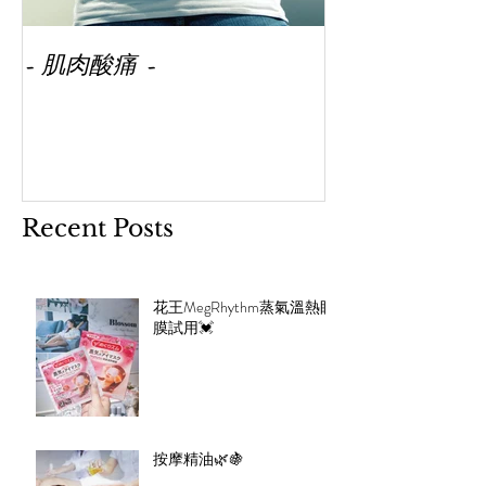
- 肌肉酸痛 -
Recent Posts
花王MegRhythm蒸氣溫熱眼
膜試用💓
按摩精油🌿🍇