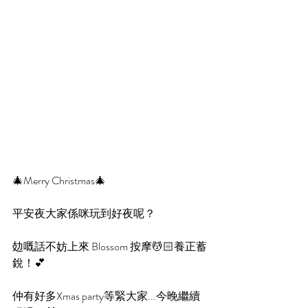
🎄Merry Christmas🎄 
平安夜大家係咪玩到好夜呢？
攰嘅話不妨上來 Blossom 按摩💆🏻養正蓄
銳！💕
仲有好多Xmas party等緊大家...今晚繼續