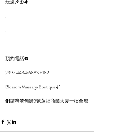
玩過🎉🎁🎄
.
.
.
預約電話☎️
2997 4434/6883 6182
Blossom Massage Boutique🌿
銅鑼灣渣甸街3號蓮福商業大廈一樓全層