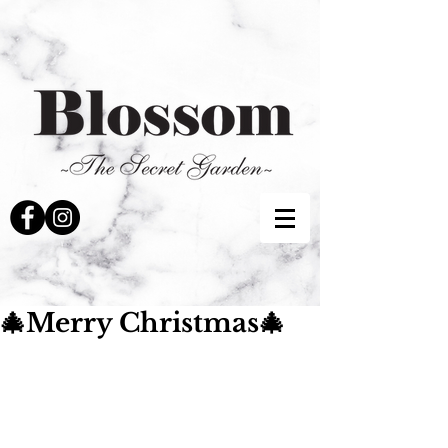
🎄Merry Christmas🎄