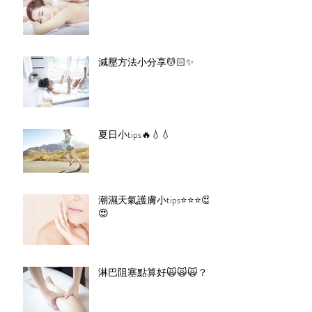
減壓方法小分享💆🏻✨
夏日小tips🔥💧💧
潮濕天氣護膚小tips⭐️⭐️⭐️😍
😍
淋巴阻塞點算好🙀🙀🙀？