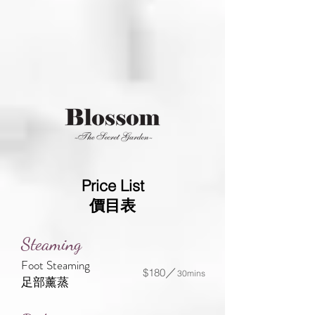
Price List
​價目表
​Steaming
Foot Steaming
／
$180
30mins
足部薰蒸