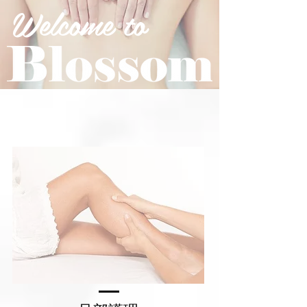
Welcome to