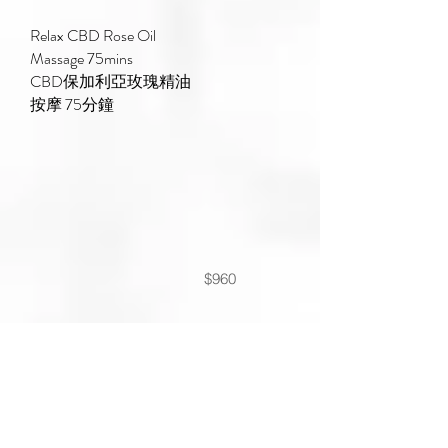
Relax CBD Rose Oil
Massage 75mins
CBD保加利亞玫瑰精油
按摩 75分鐘
$960
*Enjoy FREE 10 mins extra Milky Foot Bath
upon every purchase
*凡惠顧均免費獲贈額外 10 分鐘牛奶足浴