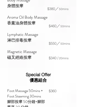
Body Massage
身體按摩
／
$380
50mins
Aroma Oil Body Massage
香薰油身體按摩
／
$460
50mins
​Lymphatic Massage
淋巴排毒按摩
／
$550
50mins
Magnetic Massage
​磁叉經絡按摩
$340 /
20mins
Special Offer
​優惠組合
Foot Massage 50mins +
$360
Foot Steaming 30mins
腳部按摩 50分鐘+腳部