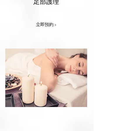
足部護理
立即預約 >
身體護理