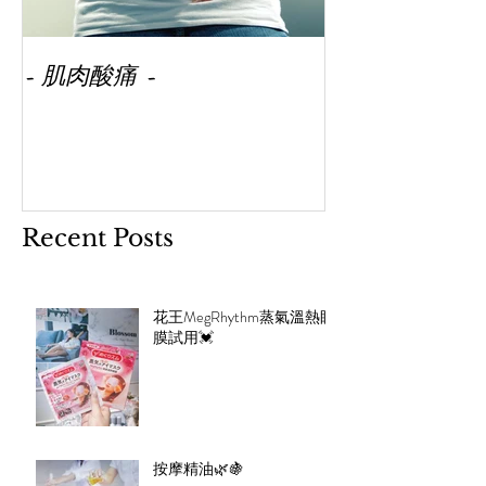
- 肌肉酸痛 -
Recent Posts
花王MegRhythm蒸氣溫熱眼
膜試用💓
按摩精油🌿🍇