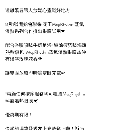
遠離繁囂讓人放鬆心靈嘅好地方
8月1號開始會聯乘 花王MegRhythm蒸氣
溫熱系列合作推出眼膜試用❤
配合香噴噴嘅牛奶足浴+驅除疲勞嘅海鹽
熱敷頸包+MegRhythm蒸氣溫熱眼膜♨仲
有淡淡玫瑰花香🌹
讓雙眼放鬆即時讓雙眼充電👀
*惠顧任何按摩服務均可獲贈MegRhythm
蒸氣溫熱眼膜💓
優惠期有限！
快啲約埋摯愛親友上來放鬆下啦！🙌🏻