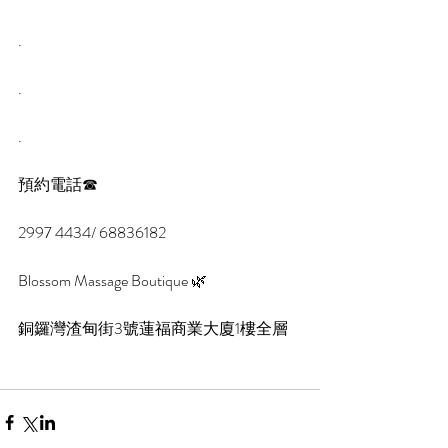
.
.
.
預約電話☎
2997 4434/ 68836182
Blossom Massage Boutique 🌿
銅鑼灣渣甸街3號蓮福商業大廈1樓全層