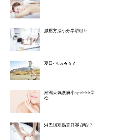
減壓方法小分享💆🏻✨
夏日小tips🔥💧💧
潮濕天氣護膚小tips⭐️⭐️⭐️😍
😍
淋巴阻塞點算好🙀🙀🙀？