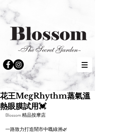
花王MegRhythm蒸氣溫
熱眼膜試用💓
Blossom 精品按摩店
一路致力打造鬧市中嘅綠洲🌿