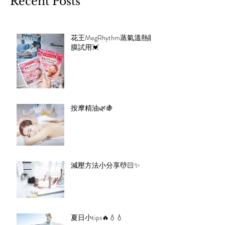
Recent Posts
花王MegRhythm蒸氣溫熱眼
膜試用💓
按摩精油🌿🍇
減壓方法小分享💆🏻✨
夏日小tips🔥💧💧