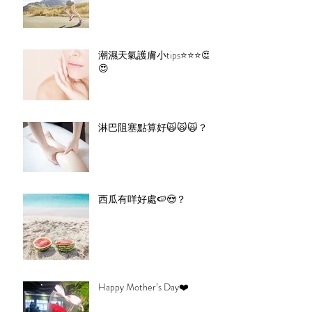
潮濕天氣護膚小tips⭐️⭐️⭐️😍
😍
淋巴阻塞點算好🙀🙀🙀？
西瓜有咩好處🍉😍？
Happy Mother’s Day❤️