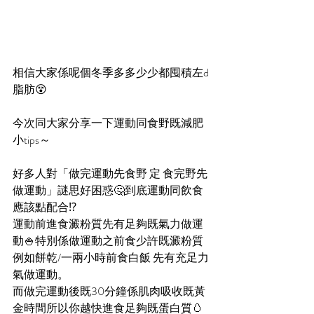
相信大家係呢個冬季多多少少都囤積左d
脂肪😵
今次同大家分享一下運動同食野既減肥
小tips～
好多人對「做完運動先食野 定 食完野先
做運動」謎思好困惑🤔到底運動同飲食
應該點配合⁉️
運動前進食澱粉質先有足夠既氣力做運
動🍚特別係做運動之前食少許既澱粉質 
例如餅乾/一兩小時前食白飯 先有充足力
氣做運動。
而做完運動後既30分鐘係肌肉吸收既黃
金時間所以你越快進食足夠既蛋白質🥚