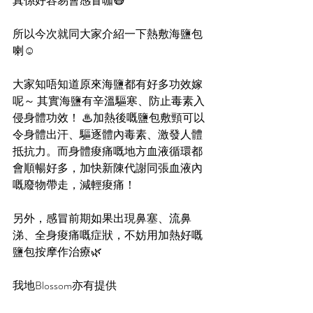
真係好容易會感冒咖😷
所以今次就同大家介紹一下熱敷海鹽包
喇☺
大家知唔知道原來海鹽都有好多功效嫁
呢～ 其實海鹽有辛溫驅寒、防止毒素入
侵身體功效！ ♨加熱後嘅鹽包敷頸可以
令身體出汗、驅逐體內毒素、激發人體
抵抗力。而身體痠痛嘅地方血液循環都
會順暢好多，加快新陳代謝同張血液內
嘅廢物帶走，減輕痠痛！
另外，感冒前期如果出現鼻塞、流鼻
涕、全身痠痛嘅症狀，不妨用加熱好嘅
鹽包按摩作治療🌿
我地Blossom亦有提供