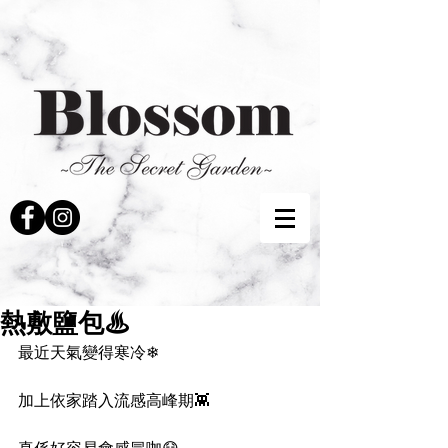
熱敷鹽包♨
最近天氣變得寒冷❄
加上依家踏入流感高峰期👾