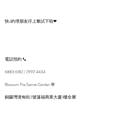
快d約埋朋友仔上黎試下啦❤
.
.
電話預約 📞
6883 6182 / 2997 4434 
Blossom The Secret Garden 🌸
銅鑼灣渣甸街3號蓮福商業大廈1樓全層