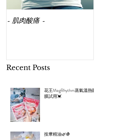
- 肌肉酸痛 -
Recent Posts
花王MegRhythm蒸氣溫熱眼
膜試用💓
按摩精油🌿🍇