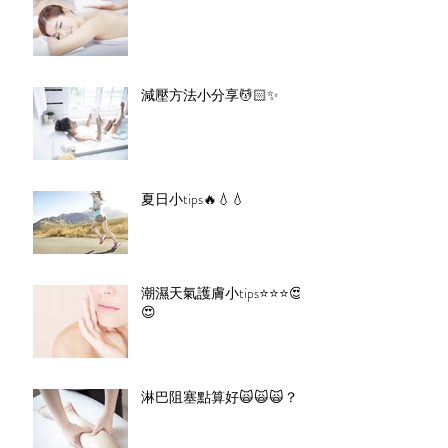
減壓方法小分享💆🏻✨
夏日小tips🔥💧💧
潮濕天氣護膚小tips⭐️⭐️⭐️😍
😍
淋巴阻塞點算好🙀🙀🙀？